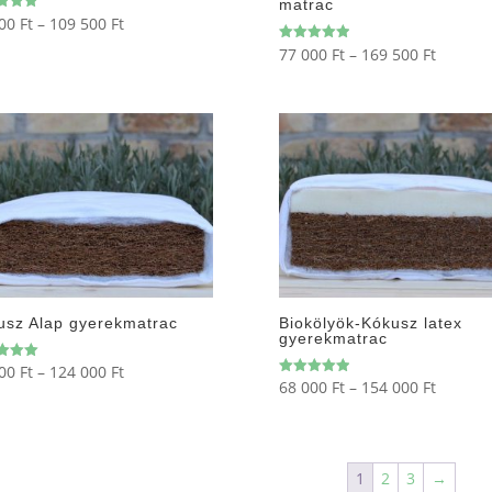
matrac
Ártartomány:
500
Ft
–
109 500
Ft
elés:
32
Ártarto
77 000
Ft
–
169 500
Ft
Értékelés:
5.00
500 Ft
77
/ 5
-
000 Ft
109
-
500 Ft
169
500 Ft
usz Alap gyerekmatrac
Biokölyök-Kókusz latex
gyerekmatrac
Ártartomány:
500
Ft
–
124 000
Ft
elés:
Ártarto
68 000
Ft
–
154 000
Ft
Értékelés:
32
5.00
68
/ 5
500 Ft
000 Ft
-
-
124
1
2
3
→
154