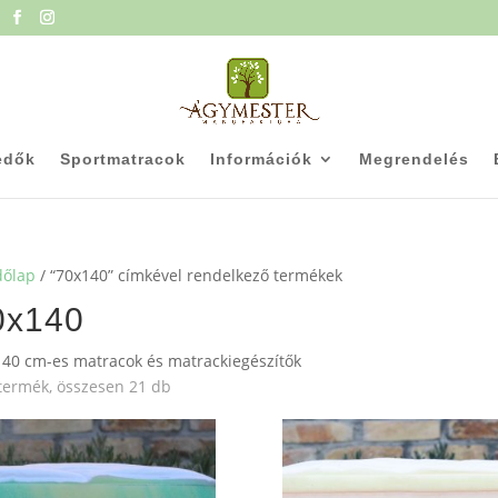
edők
Sportmatracok
Információk
Megrendelés
dőlap
/ “70x140” címkével rendelkező termékek
0x140
40 cm-es matracok és matrackiegészítők
Sorted
termék, összesen 21 db
by
average
rating