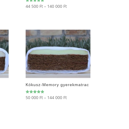
Ártartomány:
44 500
Ft
–
140 000
Ft
Értékelés:
5.00
44
/ 5
mány:
500 Ft
-
140
000 Ft
Kókusz-Memory gyerekmatrac
Ártartomány:
50 000
Ft
–
144 000
Ft
Értékelés:
5.00
mány:
50
/ 5
000 Ft
-
144