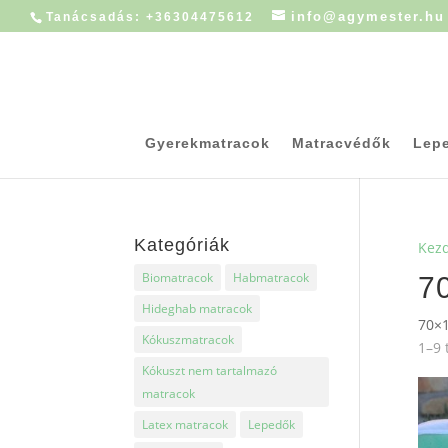
info@agymester.hu
Tanácsadás: +36304475612
Gyerekmatracok
Matracvédők
Lep
Kategóriák
Kez
Biomatracok
Habmatracok
7
Hideghab matracok
70×1
Kókuszmatracok
1–9 
Kókuszt nem tartalmazó
matracok
Latex matracok
Lepedők