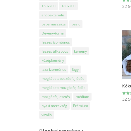
32 
160x200
180x200
Érték
5.00
/ 5
antibakteriális
babamasszázs
basic
Dévény-torna
feszes izomtónus
feszes állkapocs
kemény
középkemény
laza izomtónus
lágy
megkésett beszédfejlődés
Kók
megkésett mozgásfejlődés
mozgásfejlesztés
médium
32 
Érték
5.00
nyaki merevség
Prémium
/ 5
vízálló