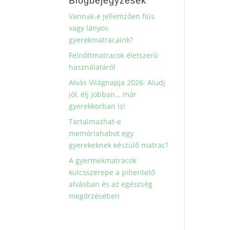
Blogbejegyzések
Vannak-e jellemzően fiús
vagy lányos
gyerekmatracaink?
Felnőttmatracok életszerű
használatáról
Alvás Világnapja 2026: Aludj
jól, élj jobban… már
gyerekkorban is!
Tartalmazhat-e
memóriahabot egy
gyerekeknek készülő matrac?
A gyermekmatracok
kulcsszerepe a pihentető
alvásban és az egészség
megőrzésében