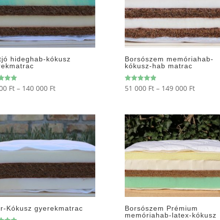
tjó hideghab-kókusz
Borsószem memóriahab-
rekmatrac
kókusz-hab matrac
Ártartomány:
Ártarto
500
Ft
–
140 000
Ft
51 000
Ft
–
149 000
Ft
elés:
Értékelés:
5.00
44
51
/ 5
500 Ft
000 Ft
-
-
140
149
000 Ft
000 Ft
ur-Kókusz gyerekmatrac
Borsószem Prémium
memóriahab-latex-kókusz