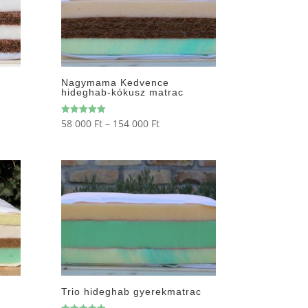
Nagymama Kedvence
hideghab-kókusz matrac
mány:
Ártartomány:
58 000
Ft
–
154 000
Ft
Értékelés:
5.00
58
/ 5
000 Ft
-
154
000 Ft
Trio hideghab gyerekmatrac