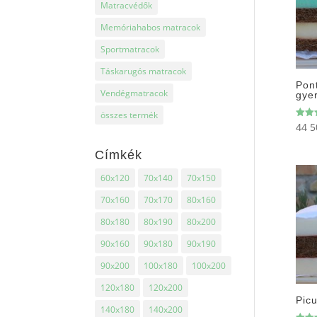
Matracvédők
Memóriahabos matracok
Sportmatracok
Táskarugós matracok
Pon
Vendégmatracok
gye
összes termék
44 
Érték
5.00
/ 5
Címkék
60x120
70x140
70x150
70x160
70x170
80x160
80x180
80x190
80x200
90x160
90x180
90x190
90x200
100x180
100x200
120x180
120x200
Pic
140x180
140x200