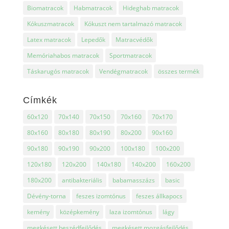
Biomatracok
Habmatracok
Hideghab matracok
Kókuszmatracok
Kókuszt nem tartalmazó matracok
Latex matracok
Lepedők
Matracvédők
Memóriahabos matracok
Sportmatracok
Táskarugós matracok
Vendégmatracok
összes termék
Címkék
60x120
70x140
70x150
70x160
70x170
80x160
80x180
80x190
80x200
90x160
90x180
90x190
90x200
100x180
100x200
120x180
120x200
140x180
140x200
160x200
180x200
antibakteriális
babamasszázs
basic
Dévény-torna
feszes izomtónus
feszes állkapocs
kemény
középkemény
laza izomtónus
lágy
megkésett beszédfejlődés
megkésett mozgásfejlődés