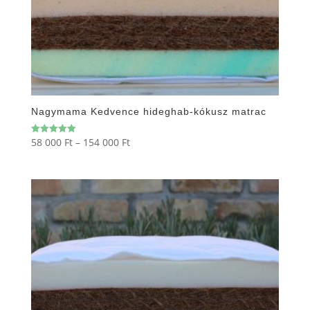
Nagymama Kedvence hideghab-kókusz matrac
Ártartomány:
58 000
Ft
–
154 000
Ft
Értékelés:
5.00
58
/ 5
000 Ft
-
154
000 Ft