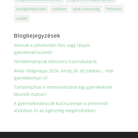
mozgásfejlesztés
médium
nyaki merevség
Prémium
vízálló
Blogbejegyzések
Vannak-e jellemzően fiús vagy lányos
gyerekmatracaink?
Felnőttmatracok életszerű használatáról
Alvás Világnapja 2026: Aludj jól, élj jobban… már
gyerekkorban is!
Tartalmazhat-e memóriahabot egy gyerekeknek
készülő matrac?
A gyermekmatracok kulcsszerepe a pihentető
alvásban és az egészség megőrzésében