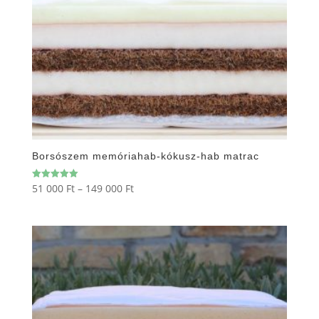
Borsószem memóriahab-kókusz-hab matrac
Ártartomány:
51 000
Ft
–
149 000
Ft
Értékelés:
5.00
51
/ 5
000 Ft
-
149
000 Ft