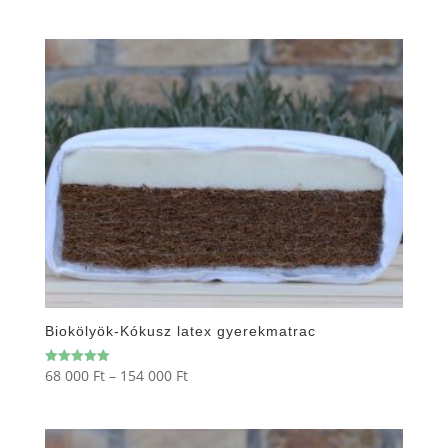
32
/ 5
500 Ft
-
124
000 Ft
Biokölyök-Kókusz latex gyerekmatrac
Ártartomány:
68 000
Ft
–
154 000
Ft
Értékelés:
5.00
68
/ 5
000 Ft
-