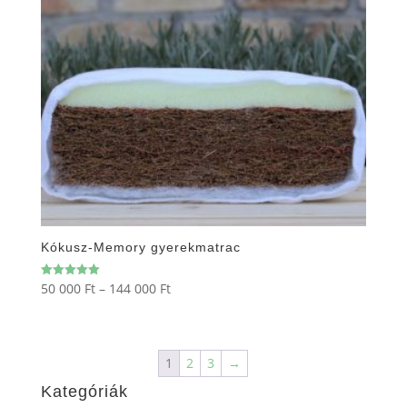
154
000 Ft
Kókusz-Memory gyerekmatrac
Ártartomány:
50 000
Ft
–
144 000
Ft
Értékelés:
5.00
50
/ 5
000 Ft
-
1
2
3
→
144
Kategóriák
000 Ft