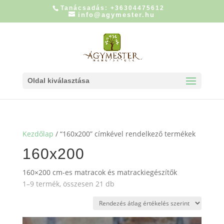
Tanácsadás: +36304475612
info@agymester.hu
Oldal kiválasztása
Kezdőlap
/ “160x200” címkével rendelkező termékek
160x200
160×200 cm-es matracok és matrackiegészítők
Sorted
1–9 termék, összesen 21 db
by
average
rating