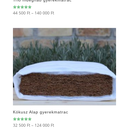
Ártartomány:
44 500
Ft
–
140 000
Ft
Értékelés:
5.00
44
/ 5
500 Ft
-
140
000 Ft
Kókusz Alap gyerekmatrac
Ártartomány:
32 500
Ft
–
124 000
Ft
Értékelés:
5.00