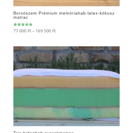
Borsószem Prémium memóriahab-latex-kókusz
matrac
Ártartomány:
77 000
Ft
–
169 500
Ft
Értékelés:
5.00
77
/ 5
000 Ft
-
169
500 Ft
Trio hideghab gyerekmatrac