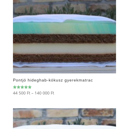
Pontjó hideghab-kókusz gyerekmatrac
Ártartomány:
44 500
Ft
–
140 000
Ft
Értékelés:
5.00
44
/ 5
500 Ft
-
140
000 Ft