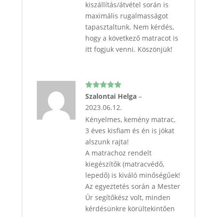
kiszállítás/átvétel során is
maximális rugalmasságot
tapasztaltunk. Nem kérdés,
hogy a következő matracot is
itt fogjuk venni. Köszönjük!
Értékelés:
Szalontai Helga
–
5
/ 5
2023.06.12.
Kényelmes, kemény matrac,
3 éves kisfiam és én is jókat
alszunk rajta!
A matrachoz rendelt
kiegészítők (matracvédő,
lepedő) is kiváló minőségűek!
Az egyeztetés során a Mester
Úr segítőkész volt, minden
kérdésünkre körültekintően