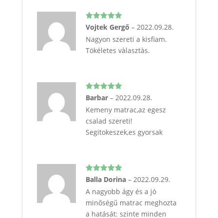
Értékelés:
Vojtek Gergő
–
2022.09.28.
5
/ 5
Nagyon szereti a kisfiam.
Tökéletes vàlasztàs.
Értékelés:
Barbar
–
2022.09.28.
5
/ 5
Kemeny matrac,az egesz
csalad szereti!
Segitokeszek,es gyorsak
Értékelés:
Balla Dorina
–
2022.09.29.
5
/ 5
A nagyobb ágy és a jó
minőségű matrac meghozta
a hatását: szinte minden