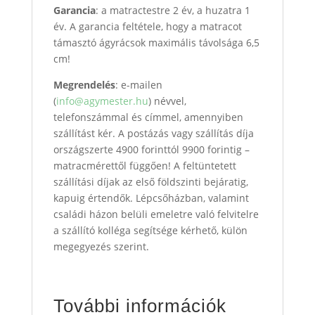
Garancia
: a matractestre 2 év, a huzatra 1
év. A garancia feltétele, hogy a matracot
támasztó ágyrácsok maximális távolsága 6,5
cm!
Megrendelés
: e-mailen
(
info@agymester.hu
) névvel,
telefonszámmal és címmel, amennyiben
szállítást kér. A postázás vagy szállítás díja
országszerte 4900 forinttól 9900 forintig –
matracmérettől függően! A feltüntetett
szállítási díjak az első földszinti bejáratig,
kapuig értendők. Lépcsőházban, valamint
családi házon belüli emeletre való felvitelre
a szállító kolléga segítsége kérhető, külön
megegyezés szerint.
További információk