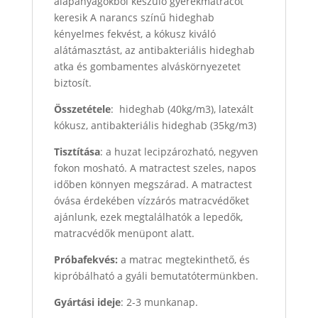
alapanyagokból készülő gyerekmatracot
keresik A narancs színű hideghab
kényelmes fekvést, a kókusz kiváló
alátámasztást, az antibakteriális hideghab
atka és gombamentes alváskörnyezetet
biztosít.
Összetétele
: hideghab (40kg/m3), latexált
kókusz, antibakteriális hideghab (35kg/m3)
Tisztítása
: a huzat lecipzározható, negyven
fokon mosható. A matractest szeles, napos
időben könnyen megszárad. A matractest
óvása érdekében vízzárós matracvédőket
ajánlunk, ezek megtalálhatók a lepedők,
matracvédők menüpont alatt.
Próbafekvés:
a matrac megtekinthető, és
kipróbálható a gyáli bemutatótermünkben.
Gyártási ideje
: 2-3 munkanap.