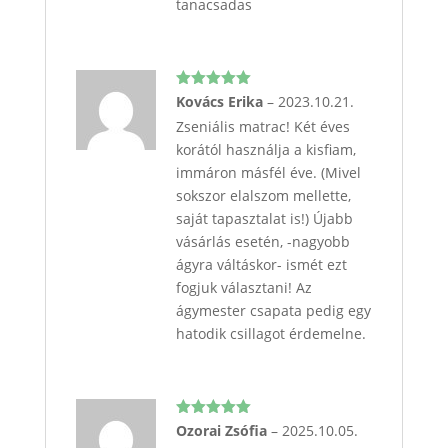
tanacsadas
Értékelés:
Kovács Erika
–
2023.10.21.
5
/ 5
Zseniális matrac! Két éves
korától használja a kisfiam,
immáron másfél éve. (Mivel
sokszor elalszom mellette,
saját tapasztalat is!) Újabb
vásárlás esetén, -nagyobb
ágyra váltáskor- ismét ezt
fogjuk választani! Az
ágymester csapata pedig egy
hatodik csillagot érdemelne.
Értékelés:
Ozorai Zsófia
–
2025.10.05.
5
/ 5