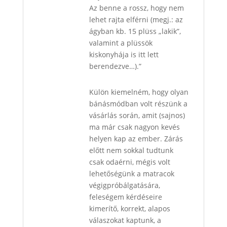
Az benne a rossz, hogy nem
lehet rajta elférni (megj.: az
ágyban kb. 15 plüss „lakik”,
valamint a plüssök
kiskonyhája is itt lett
berendezve…).”
Külön kiemelném, hogy olyan
bánásmódban volt részünk a
vásárlás során, amit (sajnos)
ma már csak nagyon kevés
helyen kap az ember. Zárás
előtt nem sokkal tudtunk
csak odaérni, mégis volt
lehetőségünk a matracok
végigpróbálgatására,
feleségem kérdéseire
kimerítő, korrekt, alapos
válaszokat kaptunk, a