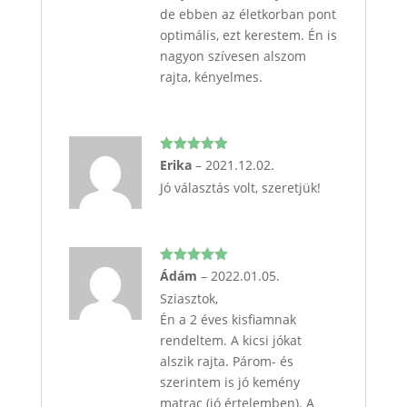
de ebben az életkorban pont
optimális, ezt kerestem. Én is
nagyon szívesen alszom
rajta, kényelmes.
Értékelés:
Erika
–
2021.12.02.
5
/ 5
Jó választás volt, szeretjük!
Értékelés:
Ádám
–
2022.01.05.
5
/ 5
Sziasztok,
Én a 2 éves kisfiamnak
rendeltem. A kicsi jókat
alszik rajta. Párom- és
szerintem is jó kemény
matrac (jó értelemben). A