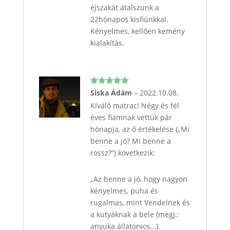
éjszakát átalszunk a
22hónapos kisfiúnkkal.
Kényelmes, kellően kemény
kialakítás.
Értékelés:
Siska Ádám
–
2022.10.08.
5
/ 5
Kíváló matrac! Négy és fél
éves fiamnak vettük pár
hónapja, az ő értékelése („Mi
benne a jó? Mi benne a
rossz?”) következik:
„Az benne a jó, hogy nagyon
kényelmes, puha és
rugalmas, mint Vendelnek és
a kutyáknak a bele (megj.:
anyuka állatorvos…).