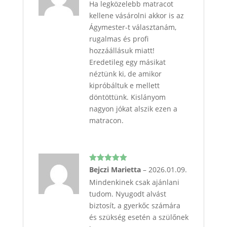
Ha legközelebb matracot
kellene vásárolni akkor is az
Ágymester-t választanám,
rugalmas és profi
hozzáállásuk miatt!
Eredetileg egy másikat
néztünk ki, de amikor
kipróbáltuk e mellett
döntöttünk. Kislányom
nagyon jókat alszik ezen a
matracon.
Értékelés:
Bejczi Marietta
–
2026.01.09.
5
/ 5
Mindenkinek csak ajánlani
tudom. Nyugodt alvást
biztosít, a gyerkőc számára
és szükség esetén a szülőnek