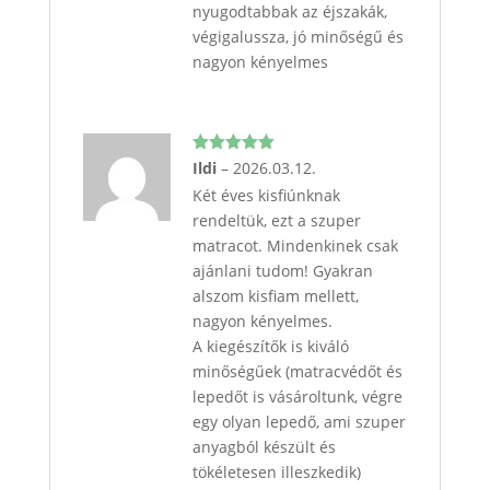
nyugodtabbak az éjszakák,
végigalussza, jó minőségű és
nagyon kényelmes
Értékelés:
Ildi
–
2026.03.12.
5
/ 5
Két éves kisfiúnknak
rendeltük, ezt a szuper
matracot. Mindenkinek csak
ajánlani tudom! Gyakran
alszom kisfiam mellett,
nagyon kényelmes.
A kiegészítők is kiváló
minőségűek (matracvédőt és
lepedőt is vásároltunk, végre
egy olyan lepedő, ami szuper
anyagból készült és
tökéletesen illeszkedik)