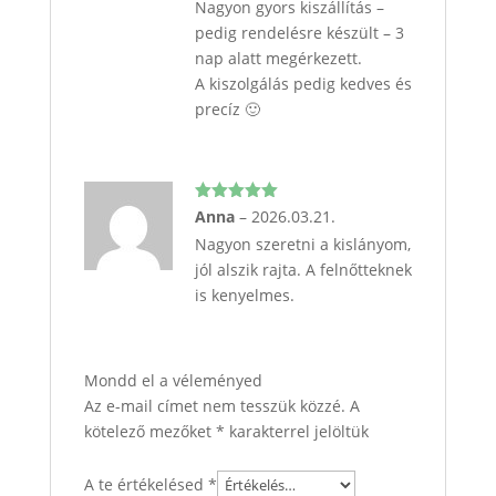
Nagyon gyors kiszállítás –
pedig rendelésre készült – 3
nap alatt megérkezett.
A kiszolgálás pedig kedves és
precíz 🙂
Értékelés:
Anna
–
2026.03.21.
5
/ 5
Nagyon szeretni a kislányom,
jól alszik rajta. A felnőtteknek
is kenyelmes.
Mondd el a véleményed
Az e-mail címet nem tesszük közzé.
A
kötelező mezőket
*
karakterrel jelöltük
A te értékelésed
*