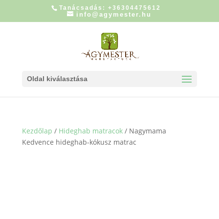
Tanácsadás: +36304475612
info@agymester.hu
Oldal kiválasztása
Kezdőlap
/
Hideghab matracok
/ Nagymama
Kedvence hideghab-kókusz matrac