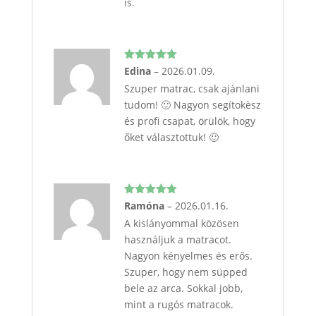
is.
Értékelés:
Edina
–
2026.01.09.
5
/ 5
Szuper matrac, csak ajánlani
tudom! 🙂 Nagyon segítokèsz
és profi csapat, örülök, hogy
őket választottuk! 🙂
Értékelés:
Ramóna
–
2026.01.16.
5
/ 5
A kislányommal közösen
használjuk a matracot.
Nagyon kényelmes és erős.
Szuper, hogy nem süpped
bele az arca. Sokkal jobb,
mint a rugós matracok.