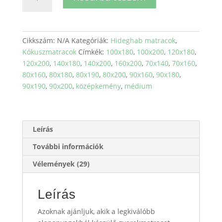
Kedvence
hideghab-
kókusz
matrac
Cikkszám:
N/A
Kategóriák:
Hideghab matracok
,
mennyiség
Kókuszmatracok
Címkék:
100x180
,
100x200
,
120x180
,
120x200
,
140x180
,
140x200
,
160x200
,
70x140
,
70x160
,
80x160
,
80x180
,
80x190
,
80x200
,
90x160
,
90x180
,
90x190
,
90x200
,
középkemény
,
médium
Leírás
További információk
Vélemények (29)
Leírás
Azoknak ajánljuk, akik a legkiválóbb