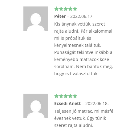
Értékelés:
Péter
–
2022.06.17.
5
/ 5
Kislánynak vettük, szeret
rajta aludni. Pár alkalommal
mi is próbáltuk és
kényelmesnek találtuk.
Puhaságát tekintve inkább a
keményebb matracok közé
sorolnám. Nem bántuk meg,
hogy ezt választottuk.
Értékelés:
Ecsédi Anett
–
2022.06.18.
5
/ 5
Teljesen jó matrac, mi másfél
évesnek vettük, úgy tűnik
szeret rajta aludni.