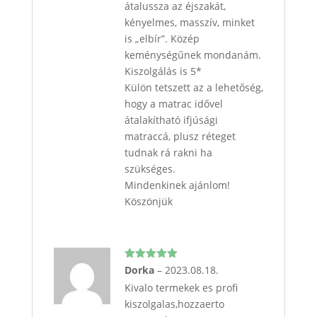
átalussza az éjszakát,
kényelmes, masszív, minket
is „elbír”. Közép
keménységűnek mondanám.
Kiszolgálás is 5*
Külön tetszett az a lehetőség,
hogy a matrac idővel
átalakítható ifjúsági
matraccá, plusz réteget
tudnak rá rakni ha
szükséges.
Mindenkinek ajánlom!
Köszönjük
Értékelés:
Dorka
–
2023.08.18.
5
/ 5
Kivalo termekek es profi
kiszolgalas,hozzaerto