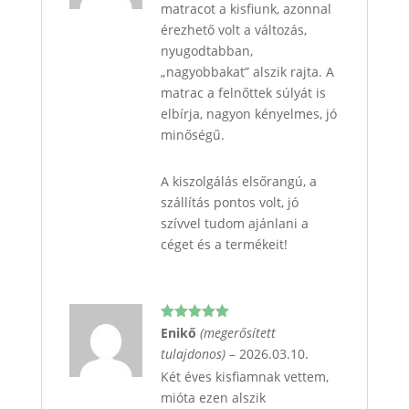
matracot a kisfiunk, azonnal
érezhető volt a változás,
nyugodtabban,
„nagyobbakat” alszik rajta. A
matrac a felnőttek súlyát is
elbírja, nagyon kényelmes, jó
minőségű.
A kiszolgálás elsőrangú, a
szállítás pontos volt, jó
szívvel tudom ajánlani a
céget és a termékeit!
Értékelés:
Enikő
(megerősített
5
/ 5
tulajdonos)
–
2026.03.10.
Két éves kisfiamnak vettem,
mióta ezen alszik