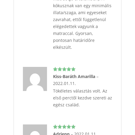
kókusznak van egy minimális
illata/szaga, ami egyeseket
zavrahat, ettől függetlenül
elégedettek vagyunk a
matraccal. Gyorsan,
pontosan határidőre
elkészült.
Értékelés:
Kiss-Baráth Amarilla
–
5
/ 5
2022.01.11.
Tökéletes választás volt. Az
első perctől kezdve szereti az
egész család.
Értékelés:
Adrienn
–
2022.01.11.