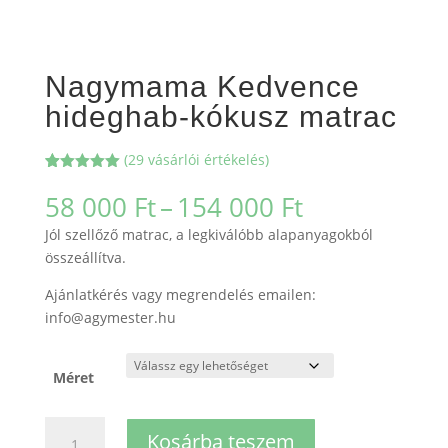
Nagymama Kedvence
hideghab-kókusz matrac
(
29
vásárlói értékelés)
Értékelés
29
5.00
az 5-
Ártartomán
58 000
Ft
–
154 000
Ft
ből,
58
értékelés
Jól szellőző matrac, a legkiválóbb alapanyagokból
alapján
000 Ft
összeállítva.
-
154
Ajánlatkérés vagy megrendelés emailen:
000 Ft
info@agymester.hu
Méret
Nagymama
Kosárba teszem