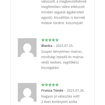
válaszolt, a megbeszélteknek
megfelelően időre elkészült
minden (egyedi ágykerettel
együtt). Kiszállítás is korrekt
módon történt. Köszönjük!
Értékelés:
Blanka
–
2023.07.25.
5
/ 5
Szuper kényelmes matrac,
minőségi lepedő és matrac
védő, kedves, segítőkész
kiszolgálás!
Értékelés:
Frunza Tünde
–
2023.07.26.
5
/ 5
Nagyon jó választás volt!
2 éves kislányom azóta