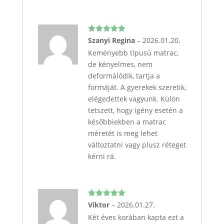
Értékelés:
Szanyi Regina
–
2026.01.20.
5
/ 5
Keményebb típusú matrac,
de kényelmes, nem
deformálódik, tartja a
formáját. A gyerekek szeretik,
elégedettek vagyunk. Külön
tetszett, hogy igény esetén a
későbbiekben a matrac
méretét is meg lehet
változtatni vagy plusz réteget
kérni rá.
Értékelés:
Viktor
–
2026.01.27.
5
/ 5
Két éves korában kapta ezt a