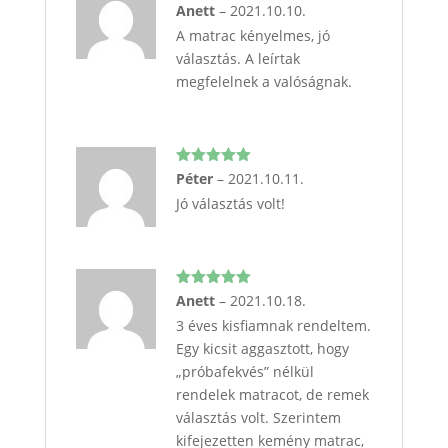
Értékelés:
Anett
–
2021.10.10.
5
/ 5
A matrac kényelmes, jó
választás. A leírtak
megfelelnek a valóságnak.
Értékelés:
Péter
–
2021.10.11.
5
/ 5
Jó választás volt!
Értékelés:
Anett
–
2021.10.18.
5
/ 5
3 éves kisfiamnak rendeltem.
Egy kicsit aggasztott, hogy
„próbafekvés” nélkül
rendelek matracot, de remek
választás volt. Szerintem
kifejezetten kemény matrac,