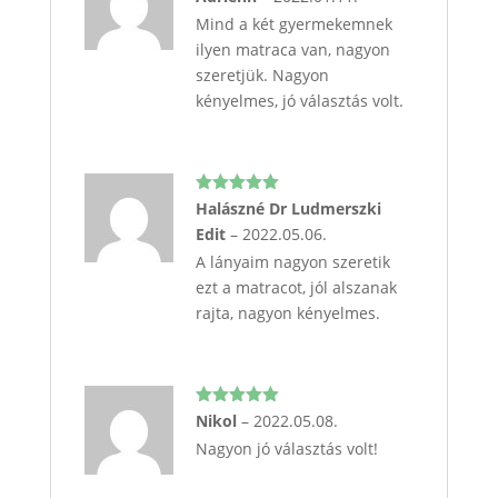
5
/ 5
Mind a két gyermekemnek
ilyen matraca van, nagyon
szeretjük. Nagyon
kényelmes, jó választás volt.
Értékelés:
Halászné Dr Ludmerszki
5
/ 5
Edit
–
2022.05.06.
A lányaim nagyon szeretik
ezt a matracot, jól alszanak
rajta, nagyon kényelmes.
Értékelés:
Nikol
–
2022.05.08.
5
/ 5
Nagyon jó választás volt!