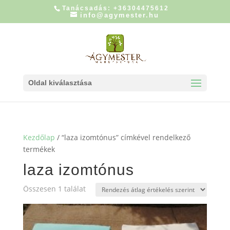
Tanácsadás: +36304475612
info@agymester.hu
Oldal kiválasztása
Kezdőlap
/ “laza izomtónus” címkével rendelkező
termékek
laza izomtónus
Összesen 1 találat