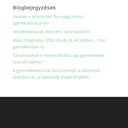
Blogbejegyzések
Vannak-e jellemzően fiús vagy lányos
gyerekmatracaink?
Felnőttmatracok életszerű használatáról
Alvás Világnapja 2026: Aludj jól, élj jobban… már
gyerekkorban is!
Tartalmazhat-e memóriahabot egy gyerekeknek
készülő matrac?
A gyermekmatracok kulcsszerepe a pihentető
alvásban és az egészség megőrzésében