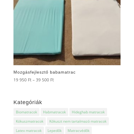
Mozgásfejlesztő babamatrac
Ártartomány:
19 950
Ft
–
39 500
Ft
19
950 Ft
-
Kategóriák
39
Biomatracok
Habmatracok
Hideghab matracok
500 Ft
Kókuszmatracok
Kókuszt nem tartalmazó matracok
Latex matracok
Lepedők
Matracvédők