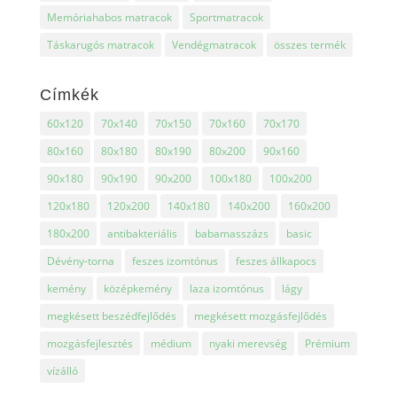
Memóriahabos matracok
Sportmatracok
Táskarugós matracok
Vendégmatracok
összes termék
Címkék
60x120
70x140
70x150
70x160
70x170
80x160
80x180
80x190
80x200
90x160
90x180
90x190
90x200
100x180
100x200
120x180
120x200
140x180
140x200
160x200
180x200
antibakteriális
babamasszázs
basic
Dévény-torna
feszes izomtónus
feszes állkapocs
kemény
középkemény
laza izomtónus
lágy
megkésett beszédfejlődés
megkésett mozgásfejlődés
mozgásfejlesztés
médium
nyaki merevség
Prémium
vízálló