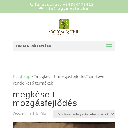
Tanácsadás: +36304475612
info@agymester.hu
Oldal kiválasztása
Kezdőlap
/ “megkésett mozgásfejlődés” címkével
rendelkező termékek
megkésett
mozgásfejlődés
Összesen 1 találat