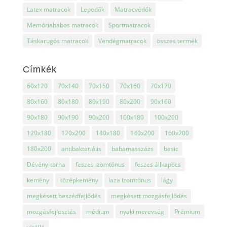
Latex matracok
Lepedők
Matracvédők
Memóriahabos matracok
Sportmatracok
Táskarugós matracok
Vendégmatracok
összes termék
Címkék
60x120
70x140
70x150
70x160
70x170
80x160
80x180
80x190
80x200
90x160
90x180
90x190
90x200
100x180
100x200
120x180
120x200
140x180
140x200
160x200
180x200
antibakteriális
babamasszázs
basic
Dévény-torna
feszes izomtónus
feszes állkapocs
kemény
középkemény
laza izomtónus
lágy
megkésett beszédfejlődés
megkésett mozgásfejlődés
mozgásfejlesztés
médium
nyaki merevség
Prémium