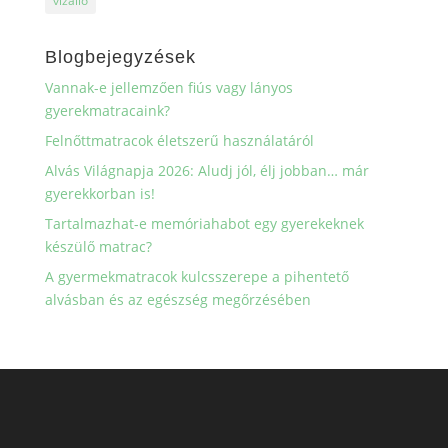
vízálló
Blogbejegyzések
Vannak-e jellemzően fiús vagy lányos
gyerekmatracaink?
Felnőttmatracok életszerű használatáról
Alvás Világnapja 2026: Aludj jól, élj jobban… már
gyerekkorban is!
Tartalmazhat-e memóriahabot egy gyerekeknek
készülő matrac?
A gyermekmatracok kulcsszerepe a pihentető
alvásban és az egészség megőrzésében