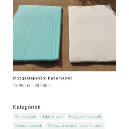
Mozgásfejlesztő babamatrac
Ártartomány:
19 950
Ft
–
39 500
Ft
19
950 Ft
-
Kategóriák
39
Biomatracok
Habmatracok
Hideghab matracok
500 Ft
Kókuszmatracok
Kókuszt nem tartalmazó matracok