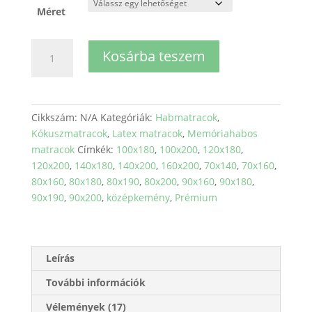
Méret
Borsószem
Kosárba teszem
Prémium
memóriahab-
latex-
kókusz
Cikkszám:
N/A
Kategóriák:
Habmatracok
,
matrac
Kókuszmatracok
,
Latex matracok
,
Memóriahabos
mennyiség
matracok
Címkék:
100x180
,
100x200
,
120x180
,
120x200
,
140x180
,
140x200
,
160x200
,
70x140
,
70x160
,
80x160
,
80x180
,
80x190
,
80x200
,
90x160
,
90x180
,
90x190
,
90x200
,
középkemény
,
Prémium
Leírás
További információk
Vélemények (17)