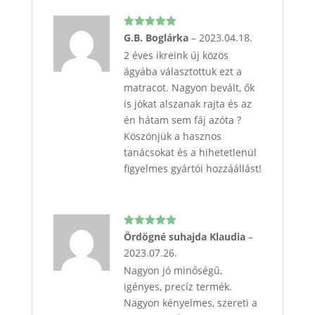
Értékelés:
G.B. Boglárka
–
2023.04.18.
5
/ 5
2 éves ikreink új közös
ágyába választottuk ezt a
matracot. Nagyon bevált, ők
is jókat alszanak rajta és az
én hátam sem fáj azóta ?
Köszönjük a hasznos
tanácsokat és a hihetetlenül
figyelmes gyártói hozzáállást!
Értékelés:
Ördögné suhajda Klaudia
–
5
/ 5
2023.07.26.
Nagyon jó minőségű,
igényes, precíz termék.
Nagyon kényelmes, szereti a