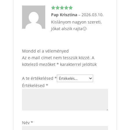
Értékelés:
Pap Krisztina
–
2026.03.10.
5
/ 5
Kislányom nagyon szereti,
jókat alszik rajta🙂
Mondd el a véleményed
Az e-mail címet nem tesszük közzé.
A
kötelező mezőket
*
karakterrel jelöltük
A te értékelésed
*
Értékelésed
*
Név
*