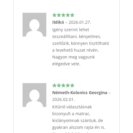
Értékelés:
Ildikó
–
2026.01.27.
5
/ 5
Igény szerint lehet
összeállítani, kényelmes,
szellőzik, könnyen tisztítható
a levehető huzat révén.
Nagyon meg vagyunk
elégedve vele.
Értékelés:
Németh-Kolonics Georgina
–
5
/ 5
2026.02.01.
Kitűnő választásnak
bizonyult a matrac,
kislányomnak szántuk, de
gyakran alszom rajta én is.