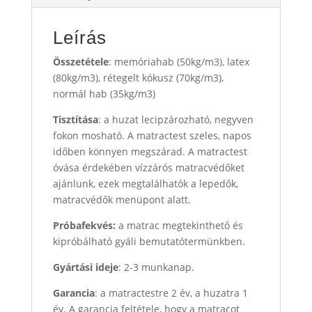
Leírás
Összetétele
: memóriahab (50kg/m3), latex
(80kg/m3), rétegelt kókusz (70kg/m3),
normál hab (35kg/m3)
Tisztítása
: a huzat lecipzározható, negyven
fokon mosható. A matractest szeles, napos
időben könnyen megszárad. A matractest
óvása érdekében vízzárós matracvédőket
ajánlunk, ezek megtalálhatók a lepedők,
matracvédők menüpont alatt.
Próbafekvés:
a matrac megtekinthető és
kipróbálható gyáli bemutatótermünkben.
Gyártási ideje
: 2-3 munkanap.
Garancia
: a matractestre 2 év, a huzatra 1
év. A garancia feltétele, hogy a matracot