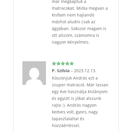
már megkaptuk a
matracokat. Mióta megvan a
kisfiam nem hajlandó
máshol aludni csak az
ágyában. Sokszor magam is
ott alszom, számomra is
nagyon kényelmes.
Értékelés:
P. Szilvia
–
2023.12.13.
5
/ 5
Köszönjük András ezt a
szuper matracot. Már lassan
egy éve használja kislányom
és együtt is jókat alszunk
rajta :). András nagyon
kedves volt, gyors, nagy
tapasztalattal és
hozzáértéssel.