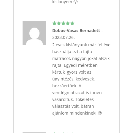
kislányom 🙂
Értékelés:
Dobos-Vasas Bernadett
–
5
/ 5
2023.07.26.
2 éves kislányunk már fél éve
használja ezt a fajta
matracot, nagyon jókat alszik
rajta. Egyedi méretben
kértük, gyors volt az
ügyintézés, kedvesek,
hozzáértőek. A
vendégmatracot is innen
vásároltuk. Tökéletes
választás volt, bátran
ajánlom mindenkinek! 🙂