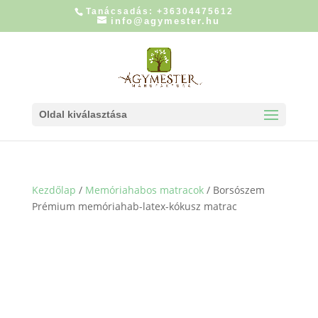
Tanácsadás: +36304475612
info@agymester.hu
Oldal kiválasztása
Kezdőlap
/
Memóriahabos matracok
/ Borsószem
Prémium memóriahab-latex-kókusz matrac