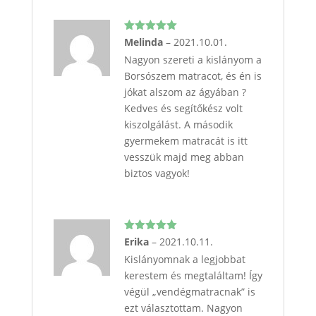
Értékelés:
Melinda
–
2021.10.01.
5
/ 5
Nagyon szereti a kislányom a
Borsószem matracot, és én is
jókat alszom az ágyában ?
Kedves és segítőkész volt
kiszolgálást. A második
gyermekem matracát is itt
vesszük majd meg abban
biztos vagyok!
Értékelés:
Erika
–
2021.10.11.
5
/ 5
Kislányomnak a legjobbat
kerestem és megtaláltam! Így
végül „vendégmatracnak” is
ezt választottam. Nagyon