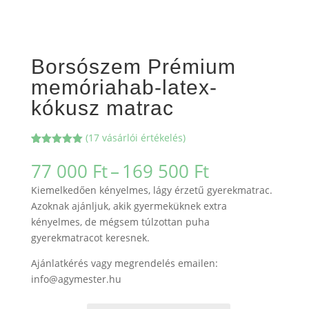
Borsószem Prémium
memóriahab-latex-
kókusz matrac
(
17
vásárlói értékelés)
Értékelés
17
5.00
az 5-
Ártartomán
77 000
Ft
–
169 500
Ft
ből,
77
értékelés
Kiemelkedően kényelmes, lágy érzetű gyerekmatrac.
alapján
000 Ft
Azoknak ajánljuk, akik gyermeküknek extra
-
kényelmes, de mégsem túlzottan puha
169
gyerekmatracot keresnek.
500 Ft
Ajánlatkérés vagy megrendelés emailen:
info@agymester.hu