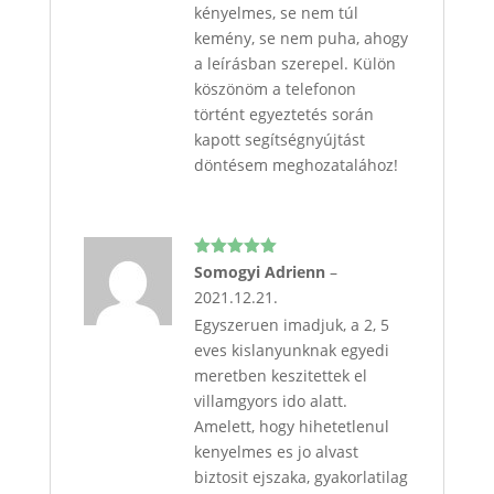
kényelmes, se nem túl
kemény, se nem puha, ahogy
a leírásban szerepel. Külön
köszönöm a telefonon
történt egyeztetés során
kapott segítségnyújtást
döntésem meghozatalához!
Értékelés:
Somogyi Adrienn
–
5
/ 5
2021.12.21.
Egyszeruen imadjuk, a 2, 5
eves kislanyunknak egyedi
meretben keszitettek el
villamgyors ido alatt.
Amelett, hogy hihetetlenul
kenyelmes es jo alvast
biztosit ejszaka, gyakorlatilag