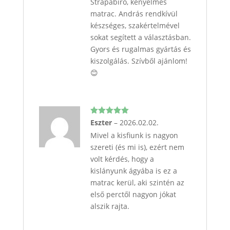
Strapabíró, kényelmes
matrac. András rendkívül
készséges, szakértelmével
sokat segített a választásban.
Gyors és rugalmas gyártás és
kiszolgálás. Szívből ajánlom!
😊
Értékelés:
Eszter
–
2026.02.02.
5
/ 5
Mivel a kisfiunk is nagyon
szereti (és mi is), ezért nem
volt kérdés, hogy a
kislányunk ágyába is ez a
matrac kerül, aki szintén az
első perctől nagyon jókat
alszik rajta.