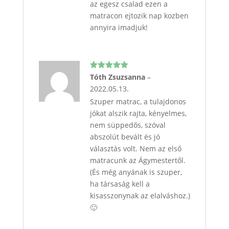
az egesz csalad ezen a
matracon ejtozik nap kozben
annyira imadjuk!
Értékelés:
Tóth Zsuzsanna
–
5
/ 5
2022.05.13.
Szuper matrac, a tulajdonos
jókat alszik rajta, kényelmes,
nem süppedős, szóval
abszolút bevált és jó
választás volt. Nem az első
matracunk az Ágymestertől.
(És még anyának is szuper,
ha társaság kell a
kisasszonynak az elalváshoz.)
🙂