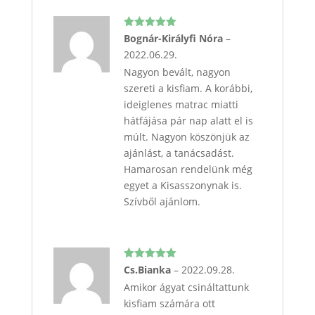
Értékelés:
Bognár-Királyfi Nóra
–
5
/ 5
2022.06.29.
Nagyon bevált, nagyon
szereti a kisfiam. A korábbi,
ideiglenes matrac miatti
hátfájása pár nap alatt el is
múlt. Nagyon köszönjük az
ajánlást, a tanácsadást.
Hamarosan rendelünk még
egyet a Kisasszonynak is.
Szívből ajánlom.
Értékelés:
Cs.Bianka
–
2022.09.28.
5
/ 5
Amikor ágyat csináltattunk
kisfiam számára ott