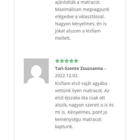
ajánlották a matracot.
Maximálisan megvagyunk
elégedve a választással.
Nagyon kényelmes, én is
jókat alszom a kisfiam
mellett.
Értékelés:
Tari-Szente Zsuzsanna
–
5
/ 5
2022.12.02.
Kisfiam első saját agyába
vettünk ilyen matracot. Az
első éjszaka óta csak ott
alszik, nagyon szereti o is és
mi is. Kényelmes, pont jo
keménységu matracot
kaptunk.