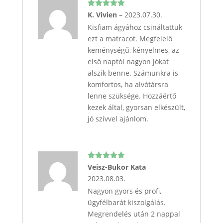
Értékelés:
K. Vivien
–
2023.07.30.
5
/ 5
Kisfiam ágyához csináltattuk
ezt a matracot. Megfelelő
keménységű, kényelmes, az
első naptól nagyon jókat
alszik benne. Számunkra is
komfortos, ha alvótársra
lenne szüksége. Hozzáértő
kezek által, gyorsan elkészült,
jó szívvel ajánlom.
Értékelés:
Veisz-Bukor Kata
–
5
/ 5
2023.08.03.
Nagyon gyors és profi,
ügyfélbarát kiszolgálás.
Megrendelés után 2 nappal