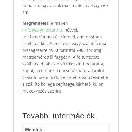
támasztó ágyrácsok maximális távolsága 6,5
cm!
Megrendelés
: e-mailen
(
info@agymester.hu
) névvel,
telefonszámmal és címmel, amennyiben
szállítást kér. A postázás vagy szállítás díja
országszerte 4900 forinttól 9900 forintig –
matracmérettől függően! A feltüntetett
szállítási díjak az első földszinti bejáratig,
kapuig értendők. Lépcsőházban, valamint
családi házon belüli emeletre való felvitelre
a szállító kolléga segítsége kérhető, külön
megegyezés szerint.
További információk
Méretek