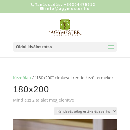
Tanácsadás: +36304475612
info@agymester.hu
Oldal kiválasztása
Kezdőlap
/ “180x200” címkével rendelkező termékek
180x200
Sorted
Mind a(z) 2 találat megjelenítve
by
average
rating