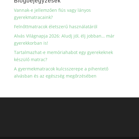
Blogbejegyzések
Vannak-e jellemzően fiús vagy lányos
gyerekmatracaink?
Felnőttmatracok életszerű használatáról
Alvás Világnapja 2026: Aludj jól, élj jobban… már
gyerekkorban is!
Tartalmazhat-e memóriahabot egy gyerekeknek
készülő matrac?
A gyermekmatracok kulcsszerepe a pihentető
alvásban és az egészség megőrzésében