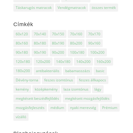
Táskarugós matracok
Vendégmatracok
összes termék
Címkék
60x120
70x140
70x150
70x160
70x170
80x160
80x180
80x190
80x200
90x160
90x180
90x190
90x200
100x180
100x200
120x180
120x200
140x180
140x200
160x200
180x200
antibakteriális
babamasszázs
basic
Dévény-torna
feszes izomtónus
feszes állkapocs
kemény
középkemény
laza izomtónus
lágy
megkésett beszédfejlődés
megkésett mozgásfejlődés
mozgásfejlesztés
médium
nyaki merevség
Prémium
vízálló