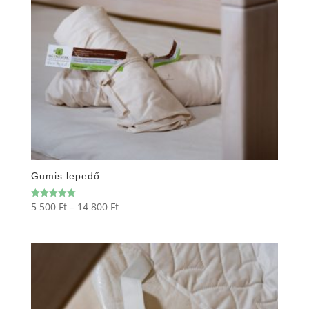
Gumis lepedő
Ártartomány:
5 500
Ft
–
14 800
Ft
Értékelés:
5.00
5
/ 5
500 Ft
-
14
800 Ft