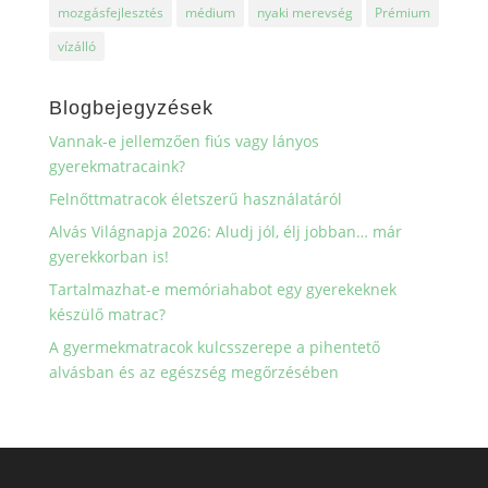
mozgásfejlesztés
médium
nyaki merevség
Prémium
vízálló
Blogbejegyzések
Vannak-e jellemzően fiús vagy lányos
gyerekmatracaink?
Felnőttmatracok életszerű használatáról
Alvás Világnapja 2026: Aludj jól, élj jobban… már
gyerekkorban is!
Tartalmazhat-e memóriahabot egy gyerekeknek
készülő matrac?
A gyermekmatracok kulcsszerepe a pihentető
alvásban és az egészség megőrzésében