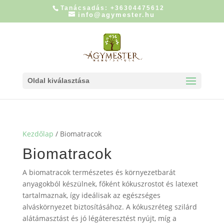
Tanácsadás: +36304475612
info@agymester.hu
Oldal kiválasztása
Kezdőlap
/ Biomatracok
Biomatracok
A biomatracok természetes és környezetbarát
anyagokból készülnek, főként kókuszrostot és latexet
tartalmaznak, így ideálisak az egészséges
alváskörnyezet biztosításához. A kókuszréteg szilárd
alátámasztást és jó légáteresztést nyújt, míg a