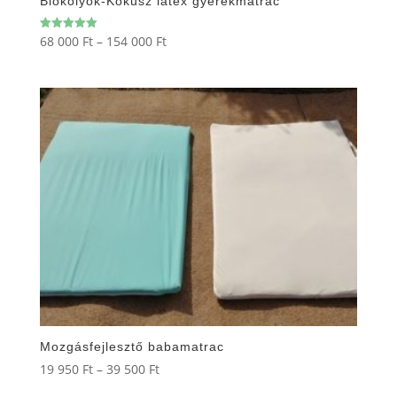
Biokölyök-Kókusz latex gyerekmatrac
Ártartomány:
68 000
Ft
–
154 000
Ft
Értékelés:
5.00
68
/ 5
000 Ft
-
154
000 Ft
Mozgásfejlesztő babamatrac
Ártartomány:
19 950
Ft
–
39 500
Ft
19