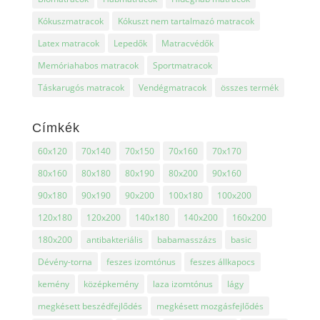
000 Ft
Kókuszmatracok
Kókuszt nem tartalmazó matracok
Latex matracok
Lepedők
Matracvédők
Memóriahabos matracok
Sportmatracok
Táskarugós matracok
Vendégmatracok
összes termék
Címkék
60x120
70x140
70x150
70x160
70x170
80x160
80x180
80x190
80x200
90x160
90x180
90x190
90x200
100x180
100x200
120x180
120x200
140x180
140x200
160x200
180x200
antibakteriális
babamasszázs
basic
Dévény-torna
feszes izomtónus
feszes állkapocs
kemény
középkemény
laza izomtónus
lágy
megkésett beszédfejlődés
megkésett mozgásfejlődés