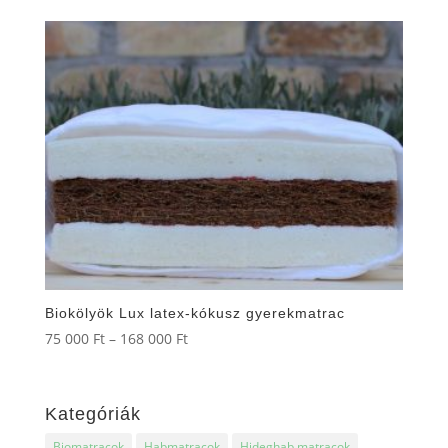
950 Ft
-
39
500 Ft
Biokölyök Lux latex-kókusz gyerekmatrac
Ártartomány:
75 000
Ft
–
168 000
Ft
75
000 Ft
-
Kategóriák
168
Biomatracok
Habmatracok
Hideghab matracok