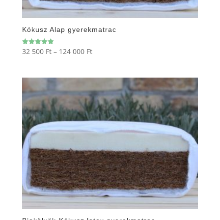
Kókusz Alap gyerekmatrac
Ártartomány:
32 500
Ft
–
124 000
Ft
Értékelés:
5.00
32
/ 5
500 Ft
-
124
000 Ft