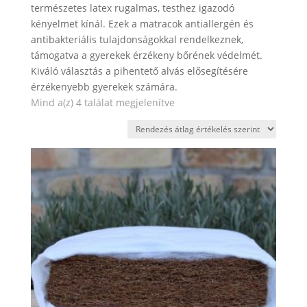
természetes latex rugalmas, testhez igazodó
kényelmet kínál. Ezek a matracok antiallergén és
antibakteriális tulajdonságokkal rendelkeznek,
támogatva a gyerekek érzékeny bőrének védelmét.
Kiváló választás a pihentető alvás elősegítésére
érzékenyebb gyerekek számára.
Sorted
Mind a(z) 4 találat megjelenítve
by
average
rating