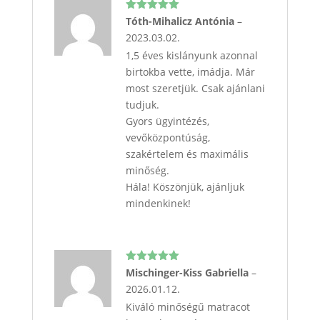
Értékelés:
Tóth-Mihalicz Antónia
–
5
/ 5
2023.03.02.
1,5 éves kislányunk azonnal
birtokba vette, imádja. Már
most szeretjük. Csak ajánlani
tudjuk.
Gyors ügyintézés,
vevőközpontúság,
szakértelem és maximális
minőség.
Hála! Köszönjük, ajánljuk
mindenkinek!
Értékelés:
Mischinger-Kiss Gabriella
–
5
/ 5
2026.01.12.
Kiváló minőségű matracot