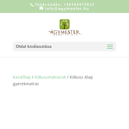
Tanácsadás: +36304475612
info@agymester.hu
Oldal kiválasztása
Kezdőlap
/
Kókuszmatracok
/ Kókusz Alap
gyerekmatrac