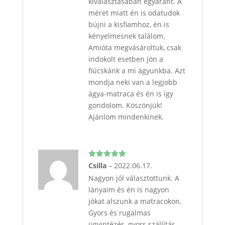
kiválasztásában egyaránt. A
méret miatt én is odatudok
bújni a kisfiamhoz, én is
kényelmesnek találom.
Amióta megvásároltuk, csak
indokolt esetben jön a
fiúcskánk a mi ágyunkba. Azt
mondja neki van a legjobb
ágya-matraca és én is így
gondolom. Köszönjük!
Ajánlom mindenkinek.
Értékelés:
Csilla
–
2022.06.17.
5
/ 5
Nagyon jól választottunk. A
lányaim és én is nagyon
jókat alszunk a matracokon.
Gyors és rugalmas
ügyintézés, gyors szállítás.