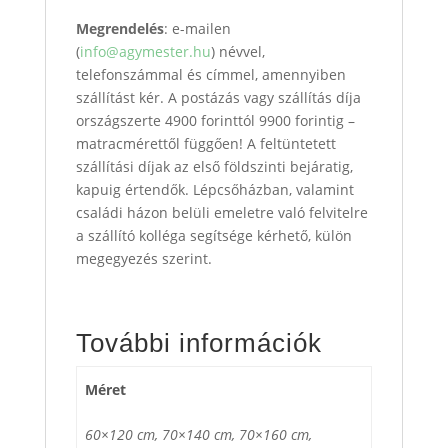
Megrendelés
: e-mailen
(
info@agymester.hu
) névvel,
telefonszámmal és címmel, amennyiben
szállítást kér. A postázás vagy szállítás díja
országszerte 4900 forinttól 9900 forintig –
matracmérettől függően! A feltüntetett
szállítási díjak az első földszinti bejáratig,
kapuig értendők. Lépcsőházban, valamint
családi házon belüli emeletre való felvitelre
a szállító kolléga segítsége kérhető, külön
megegyezés szerint.
További információk
Méret
60×120 cm, 70×140 cm, 70×160 cm,