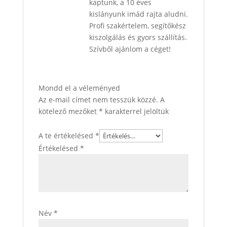
kaptunk, a 10 éves
kislányunk imád rajta aludni.
Profi szakértelem, segítőkész
kiszolgálás és gyors szállítás.
Szívből ajánlom a céget!
Mondd el a véleményed
Az e-mail címet nem tesszük közzé.
A
kötelező mezőket
*
karakterrel jelöltük
A te értékelésed
*
Értékelésed
*
Név
*