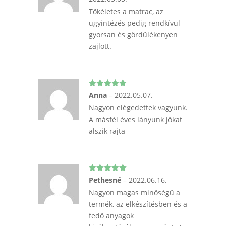
Tökéletes a matrac, az
ügyintézés pedig rendkívül
gyorsan és gördülékenyen
zajlott.
Értékelés:
Anna
–
2022.05.07.
5
/ 5
Nagyon elégedettek vagyunk.
A másfél éves lányunk jókat
alszik rajta
Értékelés:
Pethesné
–
2022.06.16.
5
/ 5
Nagyon magas minőségű a
termék, az elkészítésben és a
fedő anyagok