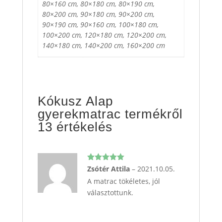
80×160 cm, 80×180 cm, 80×190 cm,
80×200 cm, 90×180 cm, 90×200 cm,
90×190 cm, 90×160 cm, 100×180 cm,
100×200 cm, 120×180 cm, 120×200 cm,
140×180 cm, 140×200 cm, 160×200 cm
Kókusz Alap
gyerekmatrac
termékről
13 értékelés
Értékelés:
Zsótér Attila
–
2021.10.05.
5
/ 5
A matrac tökéletes, jól
választottunk.