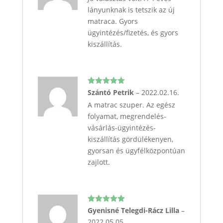
lányunknak is tetszik az új
matraca. Gyors
ügyintézés/fizetés, és gyors
kiszállítás.
Értékelés:
Szántó Petrik
–
2022.02.16.
5
/ 5
A matrac szuper. Az egész
folyamat, megrendelés-
vásárlás-ügyintézés-
kiszállítás gördülékenyen,
gyorsan és ügyfélközpontúan
zajlott.
Értékelés:
Gyenisné Telegdi-Rácz Lilla
–
5
/ 5
2022.05.05.