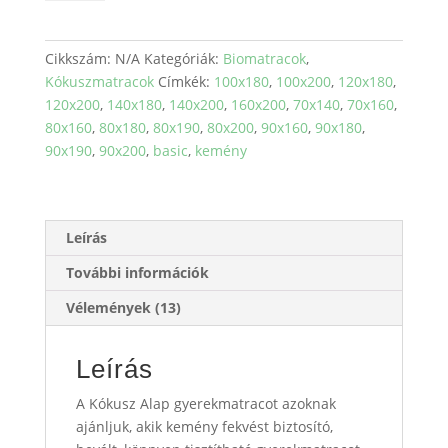
gyerekmatrac
mennyiség
Cikkszám:
N/A
Kategóriák:
Biomatracok
,
Kókuszmatracok
Címkék:
100x180
,
100x200
,
120x180
,
120x200
,
140x180
,
140x200
,
160x200
,
70x140
,
70x160
,
80x160
,
80x180
,
80x190
,
80x200
,
90x160
,
90x180
,
90x190
,
90x200
,
basic
,
kemény
Leírás
További információk
Vélemények (13)
Leírás
A Kókusz Alap gyerekmatracot azoknak
ajánljuk, akik kemény fekvést biztosító,