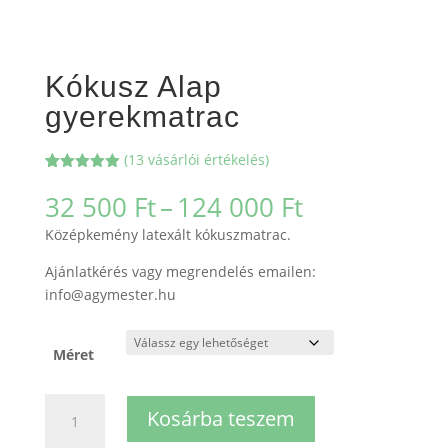
Kókusz Alap
gyerekmatrac
(
13
vásárlói értékelés)
Értékelés
13
5.00
az 5-
Ártartomán
32 500
Ft
–
124 000
Ft
ből,
32
értékelés
Középkemény latexált kókuszmatrac.
alapján
500 Ft
-
Ajánlatkérés vagy megrendelés emailen:
124
info@agymester.hu
000 Ft
Méret
Kókusz
Kosárba teszem
Alap