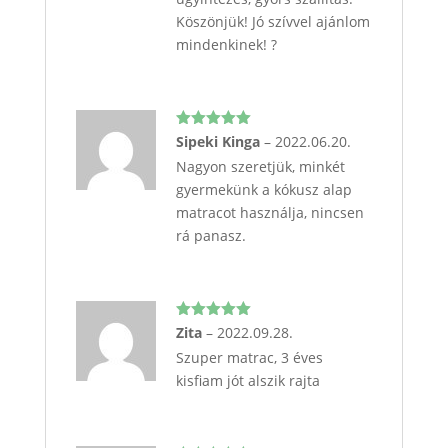
Köszönjük! Jó szívvel ajánlom
mindenkinek! ?
Értékelés:
Sipeki Kinga
–
2022.06.20.
5
/ 5
Nagyon szeretjük, minkét
gyermekünk a kókusz alap
matracot használja, nincsen
rá panasz.
Értékelés:
Zita
–
2022.09.28.
5
/ 5
Szuper matrac, 3 éves
kisfiam jót alszik rajta