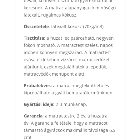
bevált, könnyen tisztítható gyerekmatracot
keresnek. A matrac alapanyaga jó minőségű
latexált, rugalmas kókusz.
Összetétele
: latexált kókusz (70kg/m3)
Tisztítása
: a huzat lecipzározható, negyven
fokon mosható. A matractest szeles, napos
időben könnyen megszárad. A matractest
óvása érdekében vízzárós matracvédőket
ajánlunk, ezek megtalálhatók a lepedők,
matracvédők menüpont alatt.
Próbafekvés:
a matrac megtekinthető és
kipróbálható a gyáli bemutatótermünkben.
Gyártási ideje
: 2-3 munkanap.
Garancia
: a matractestre 2 év, a huzatra 1
év. A garancia feltétele, hogy a matracot
támasztó ágyrácsok maximális távolsága 6,5
cm!