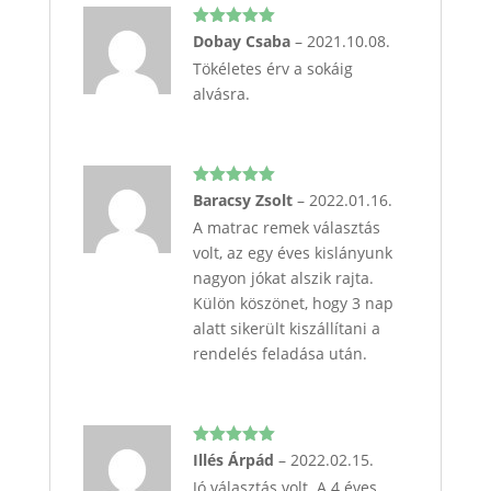
Értékelés:
Dobay Csaba
–
2021.10.08.
5
/ 5
Tökéletes érv a sokáig
alvásra.
Értékelés:
Baracsy Zsolt
–
2022.01.16.
5
/ 5
A matrac remek választás
volt, az egy éves kislányunk
nagyon jókat alszik rajta.
Külön köszönet, hogy 3 nap
alatt sikerült kiszállítani a
rendelés feladása után.
Értékelés:
Illés Árpád
–
2022.02.15.
5
/ 5
Jó választás volt. A 4 éves