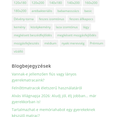
120x180
120x200
140x180
140x200
160x200
180x200
antibakteriális
babamasszázs
basic
Dévény-torna
feszes izomtónus
feszes állkapocs
kemény
középkemény
laza izomtónus
lágy
megkésett beszédfejlődés
megkésett mozgásfejlődés
mozgásfejlesztés
médium
nyaki merevség
Prémium
vízálló
Blogbejegyzések
Vannak-e jellemzően fiús vagy lányos
gyerekmatracaink?
Felnőttmatracok életszerű használatáról
Alvás Világnapja 2026: Aludj jól, élj jobban… már
gyerekkorban is!
Tartalmazhat-e memóriahabot egy gyerekeknek
készülő matrac?