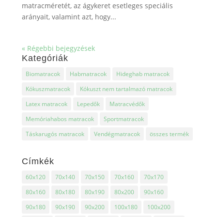
matracméretét, az ágykeret esetleges speciális
arányait, valamint azt, hogy...
« Régebbi bejegyzések
Kategóriák
Biomatracok
Habmatracok
Hideghab matracok
Kókuszmatracok
Kókuszt nem tartalmazó matracok
Latex matracok
Lepedők
Matracvédők
Memóriahabos matracok
Sportmatracok
Táskarugós matracok
Vendégmatracok
összes termék
Címkék
60x120
70x140
70x150
70x160
70x170
80x160
80x180
80x190
80x200
90x160
90x180
90x190
90x200
100x180
100x200