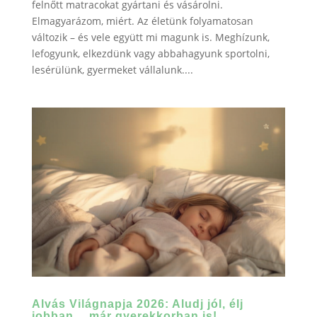
felnőtt matracokat gyártani és vásárolni.
Elmagyarázom, miért. Az életünk folyamatosan
változik – és vele együtt mi magunk is. Meghízunk,
lefogyunk, elkezdünk vagy abbahagyunk sportolni,
lesérülünk, gyermeket vállalunk....
Alvás Világnapja 2026: Aludj jól, élj
jobban… már gyerekkorban is!