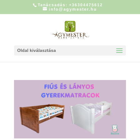
Tanácsadás: +36304475612
info@agymester.hu
Oldal kiválasztása