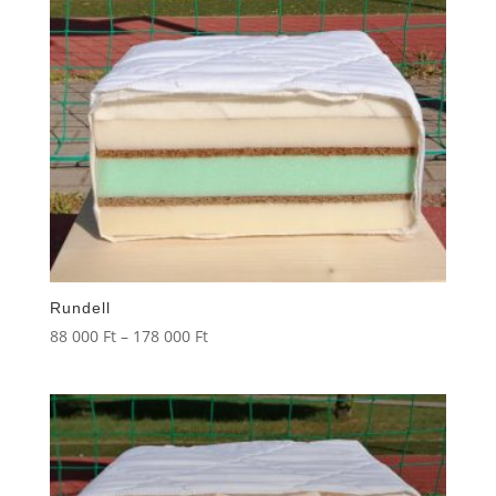
Rundell
Ártartomány:
88 000
Ft
–
178 000
Ft
88
000 Ft
-
178
000 Ft