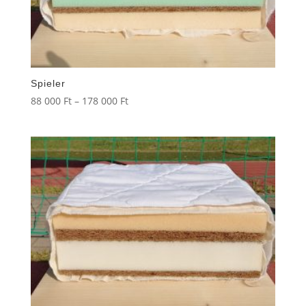
Spieler
Ártartomány:
88 000
Ft
–
178 000
Ft
88
000 Ft
-
178
000 Ft