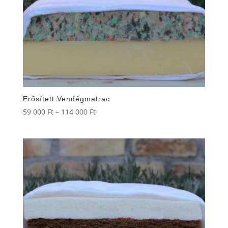
Erősített Vendégmatrac
Ártartomány:
59 000
Ft
–
114 000
Ft
59
000 Ft
-
114
000 Ft