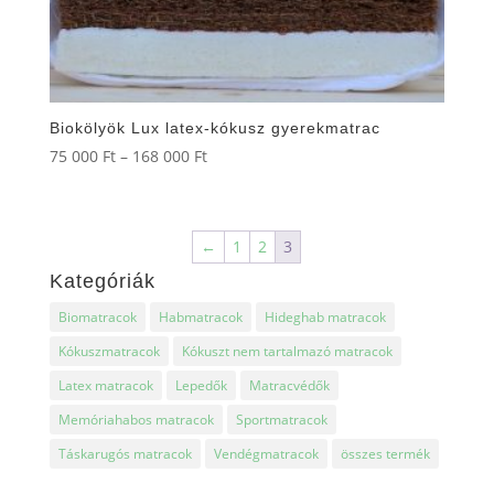
Biokölyök Lux latex-kókusz gyerekmatrac
Ártartomány:
75 000
Ft
–
168 000
Ft
75
000 Ft
-
←
1
2
3
168
Kategóriák
000 Ft
Biomatracok
Habmatracok
Hideghab matracok
Kókuszmatracok
Kókuszt nem tartalmazó matracok
Latex matracok
Lepedők
Matracvédők
Memóriahabos matracok
Sportmatracok
Táskarugós matracok
Vendégmatracok
összes termék