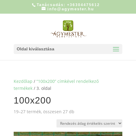
Tanácsadás: +36304475612
info@agymester.hu
Oldal kiválasztása
Kezdőlap
/
“100x200” címkével rendelkező
termékek
/ 3. oldal
100x200
Sorted
19–27 termék, összesen 27 db
by
average
rating