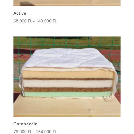
Active
Ártartomány:
68 000
Ft
–
149 000
Ft
68
000 Ft
-
149
000 Ft
Catenaccio
Ártartomány:
78 000
Ft
–
164 000
Ft