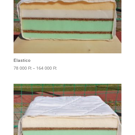
Elastico
Ártartomány:
78 000
Ft
–
164 000
Ft
78
000 Ft
-
164
000 Ft