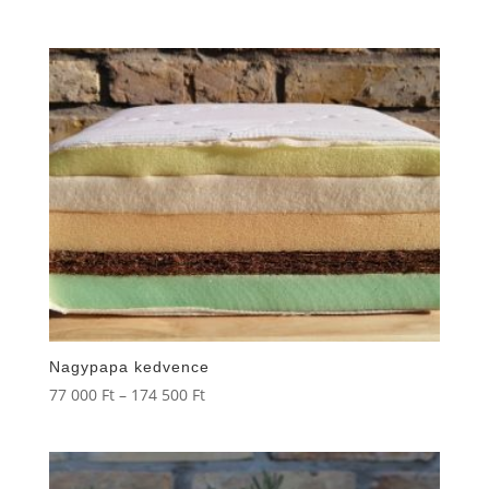
78
000 Ft
-
164
000 Ft
Nagypapa kedvence
Ártartomány:
77 000
Ft
–
174 500
Ft
77
000 Ft
-