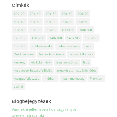
Címkék
60x120
70x140
70x150
70x160
70x170
80x160
80x180
80x190
80x200
90x160
90x180
90x190
90x200
100x180
100x200
120x180
120x200
140x180
140x200
160x200
180x200
antibakteriális
babamasszázs
basic
Dévény-torna
feszes izomtónus
feszes állkapocs
kemény
középkemény
laza izomtónus
lágy
megkésett beszédfejlődés
megkésett mozgásfejlődés
mozgásfejlesztés
médium
nyaki merevség
Prémium
vízálló
Blogbejegyzések
Vannak-e jellemzően fiús vagy lányos
gyerekmatracaink?