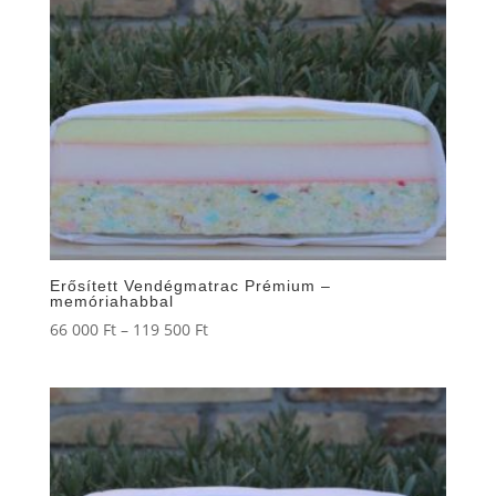
174
500 Ft
Erősített Vendégmatrac Prémium –
memóriahabbal
Ártartomány:
66 000
Ft
–
119 500
Ft
66
000 Ft
-
119
500 Ft