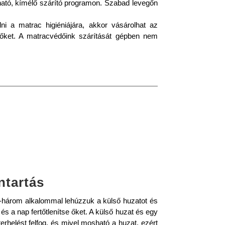
ható
, kímélő szárító programon. Szabad levegőn
i a matrac higiéniájára, akkor vásárolhat az
dőket.
A matracvédőink szárítását gépben nem
ntartás
-három alkalommal lehúzzuk a külső huzatot és
s a nap fertőtlenítse őket. A külső huzat és egy
terhelést felfog, és mivel mosható a huzat, ezért