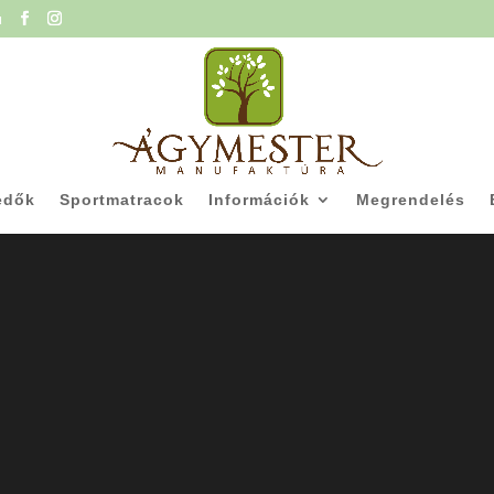
u
edők
Sportmatracok
Információk
Megrendelés
en egy jó gyerekma
trac egészséges, kényelmes, jól szellőzik, a gyerek