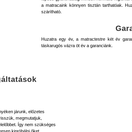
a matracaink könnyen tisztán tarthatóak. H
szárítható.
Gar
Huzatra egy év, a matractestre két év gara
táskarugós vázra öt év a garanciánk.
áltatások
nyéken járunk, előzetes
visszük, megmutatjuk,
elelőbbet. Így nem szükséges
esen kipróbálni őket.