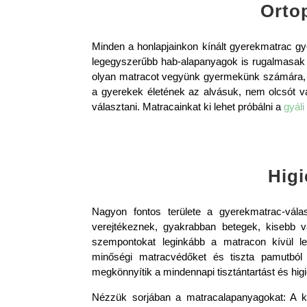
Orto
Minden a honlapjainkon kínált gyerekmatrac 
legegyszerűbb hab-alapanyagok is rugalmasak 
olyan matracot vegyünk gyermekünk számára, a
a gyerekek életének az alvásuk, nem olcsót 
választani. Matracainkat ki lehet próbálni a
gyál
Higi
Nagyon fontos területe a gyerekmatrac-vála
verejtékeznek, gyakrabban betegek, kisebb 
szempontokat leginkább a matracon kívül l
minőségi matracvédőket és tiszta pamutból 
megkönnyítik a mindennapi tisztántartást és higi
Nézzük sorjában a matracalapanyagokat: A kók