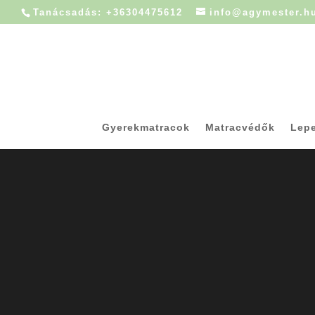
Tanácsadás: +36304475612
info@agymester.h
Gyerekmatracok
Matracvédők
Lep
Mily
Egy jó gyerekma