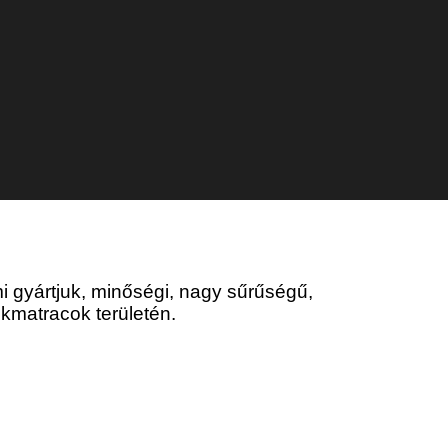
 Alkalmanként Anyát
i gyártjuk, minőségi, nagy sűrűségű,
kmatracok területén.
k és korszakaik