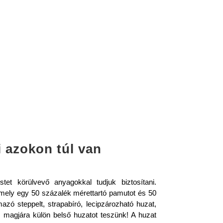
 azokon túl van
tet körülvevő anyagokkal tudjuk biztosítani.
 mely egy 50 százalék mérettartó pamutot és 50
mazó steppelt, strapabíró, lecipzározható huzat,
magjára külön belső huzatot teszünk! A huzat