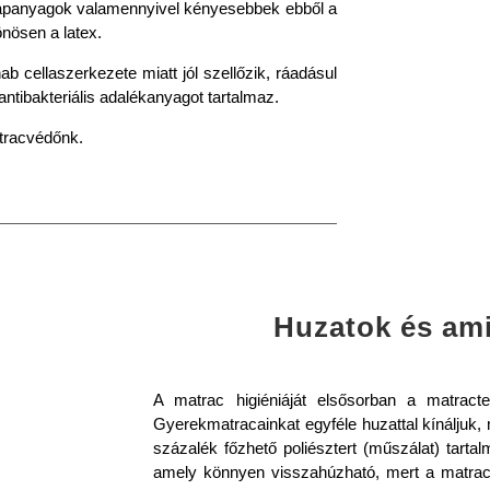
lapanyagok valamennyivel kényesebbek ebből a
nösen a latex.
ab cellaszerkezete miatt jól szellőzik, ráadásul
antibakteriális adalékanyagot tartalmaz.
tracvédőnk.
Huzatok és ami
A matrac higiéniáját elsősorban a matractes
Gyerekmatracainkat egyféle huzattal kínáljuk,
százalék főzhető poliésztert (műszálat) tartal
amely könnyen visszahúzható, mert a matrac 