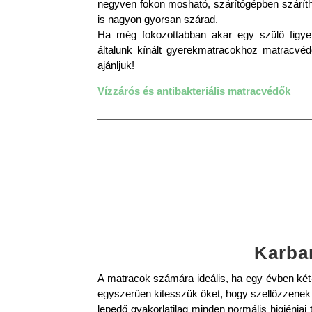
negyven fokon mosható, szárítógépben szárít
is nagyon gyorsan szárad.
Ha még fokozottabban akar egy szülő figyeln
általunk kínált gyerekmatracokhoz matracvé
ajánljuk!
Vízzárós és antibakteriális matracvédők
Karba
A matracok számára ideális, ha egy évben két
egyszerűen kitesszük őket, hogy szellőzzenek é
lepedő gyakorlatilag minden normális higiéniai 