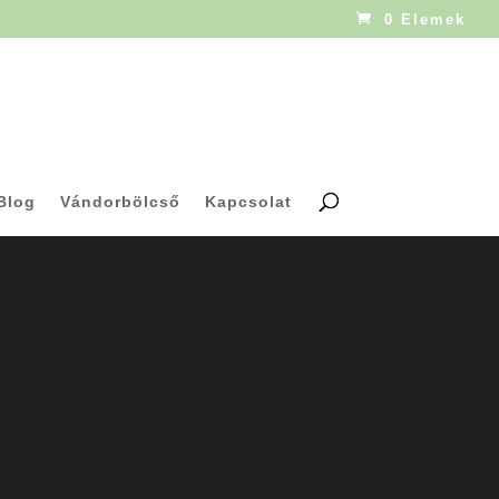
0 Elemek
Blog
Vándorbölcső
Kapcsolat
trac?
 szívesen alszik