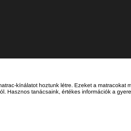
ató, bírja a strapát, ideális a használója számára.
és Apát is elbírja.
atrac-kínálatot hoztunk létre. Ezeket a matracokat m
ól. Hasznos tanácsaink, értékes információk a gyere
Gyerekmatraco