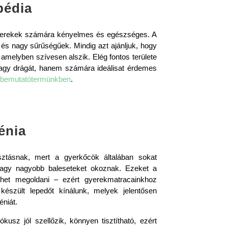
pédia
gyerekek számára kényelmes és egészséges. A
és nagy sűrűségűek. Mindig azt ajánljuk, hogy
melyben szívesen alszik. Elég fontos területe
vagy drágát, hanem számára ideálisat érdemes
i bemutatótermünkben
.
énia
sztásnak, mert a gyerkőcök általában sokat
vagy nagyobb baleseteket okoznak. Ezeket a
ehet megoldani – ezért
gyerekmatracainkhoz
készült lepedőt kínálunk, melyek
jelentősen
éniát.
usz jól szellőzik, könnyen tisztítható, ezért