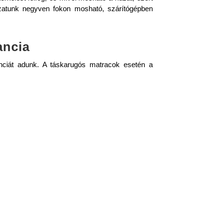
uzatunk negyven fokon mosható, szárítógépben
ancia
nciát adunk. A táskarugós matracok esetén a