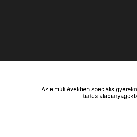
benne. Huzata mosh
Az elmúlt években speciális gyerekm
tartós alapanyagokb